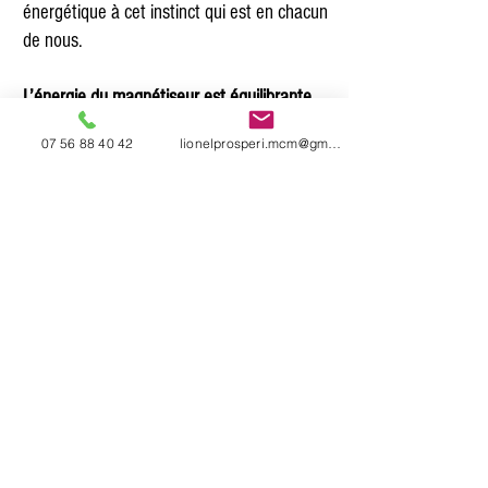
énergétique à cet instinct qui est en chacun
de nous.
L’énergie du magnétiseur est équilibrante
et tonique.
07 56 88 40 42
lionelprosperi.mcm@gmail.com
Votre corps fait ensuite le reste pour aller
vers le chemin de l’apaisement.
Le magnétisme rétablit l’harmonie,
l’équilibre du corps, de l’âme et de l’esprit. ​
Dans le cas de brûlure ou de traitement de
radiothérapie, je coupe le feu.​
Je propose également des massages
énergétiques alliant détente du corps et
boost énergétique.
Séance à privilégier pour toute personne
fatiguée qui a besoin de se ressourcer !