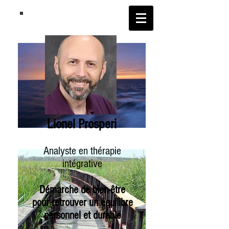
Lionel Prosperi
Analyste en thérapie
intégrative
Démarche de bien-être
pour r
etrouv
er un équilibre
personnel
et durable