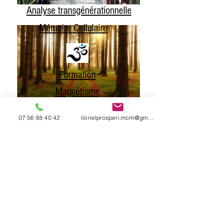
Analyse transgénérationnelle
Mémoire Cellulaire
Formation
Magnétisme
Qui suis-je ?
07 56 88 40 42
lionelprosperi.mcm@gmail.com
52, avenue Philippe Auguste
75011 Paris
07 56 88 40 42
lionelprosperi.mcm@gmail.com